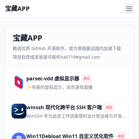
宝藏APP
宝藏APP
精选优质 GitHub 开源软件，官方原版搬运国内加速下载
项目自荐或求收录可邮件ha0719#gmail.com
parsec-vdd 虚拟显示器
精选
✨完美的虚拟显示，适合游戏直播
winssh 现代化跨平台 SSH 客户端
精选
WinSSH 专为追求工作流美感的设计型运维与开发极客打造。移植现代 IDE 体验，完美调度多路会话，让每一次登录都畅行无阻。
Win11Debloat Win11 自定义优化软件
精选