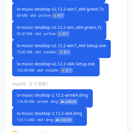
lx-music-desktop-v2.12.2-win7_x64-green.7z
68 MB · x64 · archive
⚡️ 秒下
lx-music-desktop-v2.12.2-win_x64-green.7z
92.47 MB · x64 · archive
⚡️ 秒下
lx-music-desktop-v2.12.2-win7_x64-Setup.exe
75.82 MB · x64 · installer
⚡️ 秒下
lx-music-desktop-v2.12.2-x64-Setup.exe
102.09 MB · x64 · installer
⚡️ 秒下
macOS（2 个文件）
lx-music-desktop-2.12.2-arm64.dmg
118.56 MB · arm64 · dmg
☁️ 云端拉取
lx-music-desktop-2.12.2-x64.dmg
123.13 MB · x64 · dmg
☁️ 云端拉取