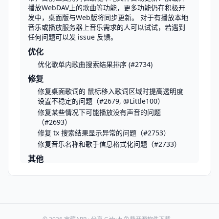
播放WebDAV上的歌曲等功能，更多功能仍在积极开
发中，桌面版与Web版将同步更新。 对于有播放本地
音乐或播放服务器上音乐需求的人可以试试，若遇到
任何问题可以发 issue 反馈。
优化
优化歌单内歌曲搜索结果排序 (#2734)
修复
修复桌面歌词的 鼠标移入歌词区域时提高透明度
设置不稳定的问题（#2679, @Little100）
修复某些情况下可能播放没有声音的问题
（#2693）
修复 tx 搜索结果显示异常的问题（#2753）
修复音乐名称和歌手信息格式化问题（#2733）
其他
更新 Electron 到 40.8.3
File MD5
B4F3EF439969330A8DA0C002338887A3  lx-music-desktop-v2.1
AC951EF427B3E81D7C508626958954E2  lx-music-desktop-v2.1