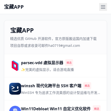
宝藏APP
宝藏APP
精选优质 GitHub 开源软件，官方原版搬运国内加速下载
项目自荐或求收录可邮件ha0719#gmail.com
parsec-vdd 虚拟显示器
精选
✨完美的虚拟显示，适合游戏直播
winssh 现代化跨平台 SSH 客户端
精选
WinSSH 专为追求工作流美感的设计型运维与开发极客打造。移植现代 IDE 体验，完美调度多路会话，让每一次登录都畅行无阻。
Win11Debloat Win11 自定义优化软件
精选