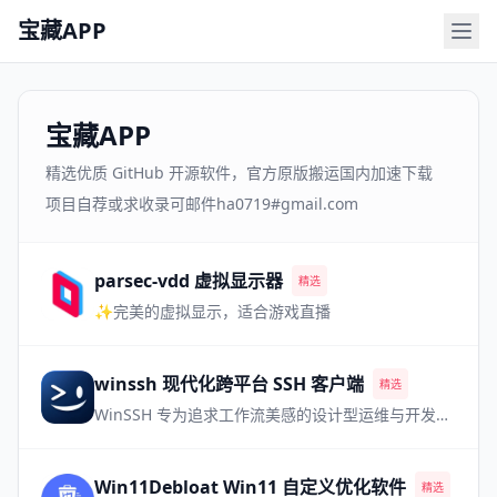
宝藏APP
宝藏APP
精选优质 GitHub 开源软件，官方原版搬运国内加速下载
项目自荐或求收录可邮件ha0719#gmail.com
parsec-vdd 虚拟显示器
精选
✨完美的虚拟显示，适合游戏直播
winssh 现代化跨平台 SSH 客户端
精选
WinSSH 专为追求工作流美感的设计型运维与开发极客打造。移植现代 IDE 体验，完美调度多路会话，让每一次登录都畅行无阻。
Win11Debloat Win11 自定义优化软件
精选