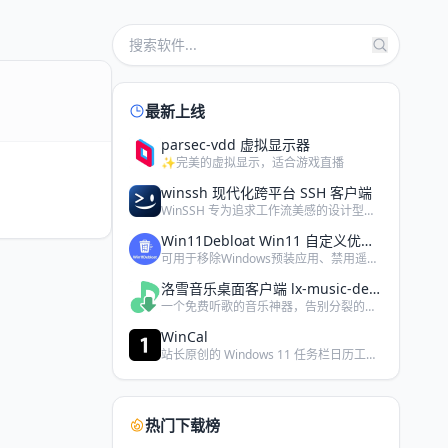
最新上线
parsec-vdd 虚拟显示器
✨完美的虚拟显示，适合游戏直播
winssh 现代化跨平台 SSH 客户端
WinSSH 专为追求工作流美感的设计型运维与开发极客打造。…
Win11Debloat Win11 自定义优化软件
可用于移除Windows预装应用、禁用遥测功能，以及执行其他…
洛雪音乐桌面客户端 lx-music-desktop
一个免费听歌的音乐神器，告别分裂的平台音乐 VIP，需要自备…
WinCal
站长原创的 Windows 11 任务栏日历工具，此版本为小…
热门下载榜