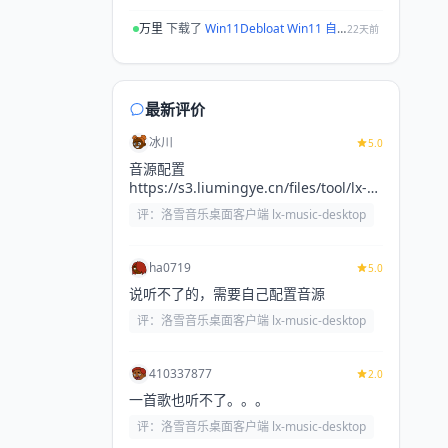
万里
下载了
Win11Debloat Win11 自定义优化软件
22天前
爱搜罗铁粉Mrh
下载了
WinCal
22天前
小猴子
下载了
洛雪音乐桌面客户端 lx-music-desktop
24天前
最新评价
1.193.*.
下载了
flowpick
24天前
冰川
5.0
1.193.*.
下载了
Lively Wallpaper 动态壁纸
25天前
音源配置
https://s3.liumingye.cn/files/tool/lx-
jiuer
下载了
洛雪音乐桌面客户端 lx-music-desktop
25天前
huibq.js
评：洛雪音乐桌面客户端 lx-music-desktop
一只耳110
下载了
MantisZip
26天前
一只耳110
下载了
洛雪音乐桌面客户端 lx-music-desktop
26天前
ha0719
5.0
说听不了的，需要自己配置音源
27566022
下载了
flowpick
26天前
评：洛雪音乐桌面客户端 lx-music-desktop
kai
下载了
洛雪音乐桌面客户端 lx-music-desktop
26天前
lei
下载了
洛雪音乐桌面客户端 lx-music-desktop
410337877
27天前
2.0
一首歌也听不了。。。
铭
下载了
MantisZip
28天前
评：洛雪音乐桌面客户端 lx-music-desktop
223.104.
下载了
flowpick
28天前