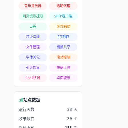
音乐播放器
透明代理
网页资源提取
SFTP客户端
日程
游戏辅助
垃圾清理
EFI制作
文件管理
键鼠共享
字体美化
滚动控制
引导修复
快捷工具
Shell终端
桌面壁纸
站点数据
运行天数
38
天
收录软件
20
个
累计下载
183