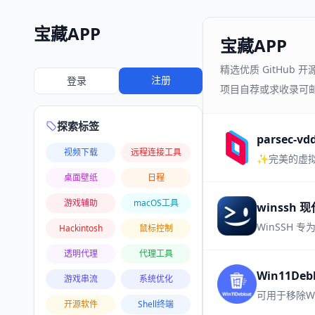
宝藏APP
宝藏APP
精选优质 GitHub
注册
登录
项目自荐或求收录可邮件h
探索标签
parsec-
视频下载
远程连接工具
✨完美的虚
桌面壁纸
日程
游戏辅助
macOS工具
winssh 
Hackintosh
鼠标控制
透明代理
代理工具
Win11De
游戏串流
系统优化
开源软件
Shell终端