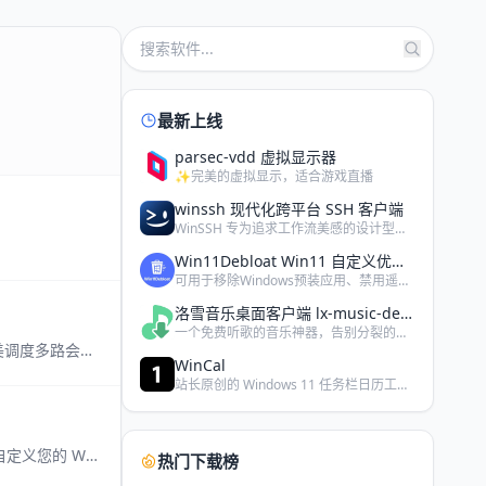
最新上线
parsec-vdd 虚拟显示器
✨完美的虚拟显示，适合游戏直播
winssh 现代化跨平台 SSH 客户端
WinSSH 专为追求工作流美感的设计型运维与开发极客打造。…
Win11Debloat Win11 自定义优化软件
可用于移除Windows预装应用、禁用遥测功能，以及执行其他…
洛雪音乐桌面客户端 lx-music-desktop
一个免费听歌的音乐神器，告别分裂的平台音乐 VIP，需要自备…
WinSSH 专为追求工作流美感的设计型运维与开发极客打造。移植现代 IDE 体验，完美调度多路会话，让每一次登录都畅行无阻。
WinCal
站长原创的 Windows 11 任务栏日历工具，此版本为小…
可用于移除Windows预装应用、禁用遥测功能，以及执行其他各种更改，从而简化和自定义您的 Windows 系统体验
热门下载榜