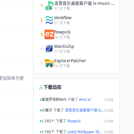
洛雪音乐桌面客户端 lx-music-desktop
1
57 次下载
deskflow
2
27 次下载
flowpick
3
26 次下载
MantisZip
4
17 次下载
ExplorerPatcher
5
16 次下载
理更加简单方便
下载动态
爱搜罗铁粉Mrh
下载了
WinCal
23天前
小猴子
下载了
洛雪音乐桌面客户端 lx-music-desktop
25天前
1.193.*.
下载了
flowpick
25天前
1.193.*.
下载了
Lively Wallpaper 动态壁纸
25天前