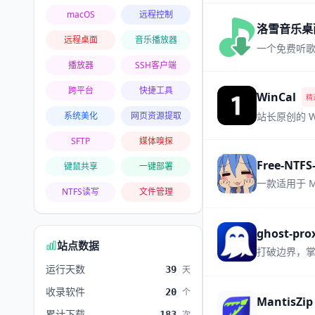
macOS
远程控制
洛雪音乐桌面客
远程桌面
音乐播放器
一个免费听歌
播放器
SSH客户端
跨平台
快捷工具
WinCal
精
系统美化
网页资源提取
站长原创的 
SFTP
媒体嗅探
Free-NTFS
键鼠共享
一键部署
一款适用于 M
NTFS读写
文件管理
ghost-prox
站点数据
打破边界，
运行天数
39
天
收录软件
20
个
MantisZip
累计下载
183