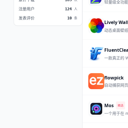
次
轻量级全功能 
注册用户
124
人
发表评价
10
条
Lively W
动态桌面壁纸，
FluentCle
一款真正的 
flowpick
自动捕获网
Mos
精选
一个用于在 