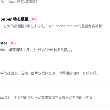
Windows 压缩/解压软件
allpaper 动态壁纸
精选
让你的桌面栩栩如生！小红车Wallpaper Engine的最强免费平替！
aner
精选
WinUI 桌面清理工具，支持终端控制和多数据库。
页中的视频流、音频、图片等媒体资源，内置播放预览，即嗅即得。
macOS 上平滑你的鼠标滚动效果或单独设置滚动方向的小工具