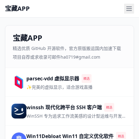
宝藏APP
宝藏APP
精选优质 GitHub 开源软件，官方原版搬运国内加速下载
项目自荐或求收录可邮件ha0719#gmail.com
parsec-vdd 虚拟显示器
精选
✨完美的虚拟显示，适合游戏直播
winssh 现代化跨平台 SSH 客户端
精选
WinSSH 专为追求工作流美感的设计型运维与开发极客打造。移植现代 IDE 体验，完美调度多路会话，让每一次登录都畅行无阻。
Win11Debloat Win11 自定义优化软件
精选